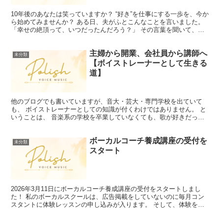
10年後のあなたは笑っていますか？ “好き”を仕事にする一歩を、今か
ら始めてみませんか？ ある日、夫がふとこんなことを言いました。
「幸せの絶頂って、いつだったんだろう？」 その言葉を聞いて、私
はハッとしました。「一緒にいる時間に“絶頂”がな...
主婦から開業、会社員から講師へ
未分類
【ボイストレーナーとして生きる
道】
他のブログでも書いていますが、音大・芸大・専門学校を出ていて
も、 ボイストレーナーとしての知識が付くわけではありません。 と
いうことは、 音楽系の学校を卒業していなくても、歌が好きだった
ら、 ボイストレーナーとしての知識を付ければ、仕事がで...
ボーカルコーチ養成講座の受付を
未分類
スタート
2026年3月11日にボーカルコーチ養成講座の受付をスタートしまし
た！ 私のボーカルスクールは、広告掲載をしていないのに毎月コン
スタントに体験レッスンの申し込みが入ります。 そして、体験を受
けられた方、ほぼ9割入会されます。 入会された後の...